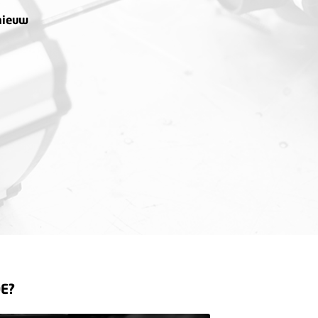
 nieuw
E?