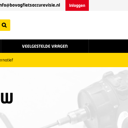
info@bovagfietsaccurevisie.nl
Inloggen
VEELGESTELDE VRAGEN
ernatief
UW